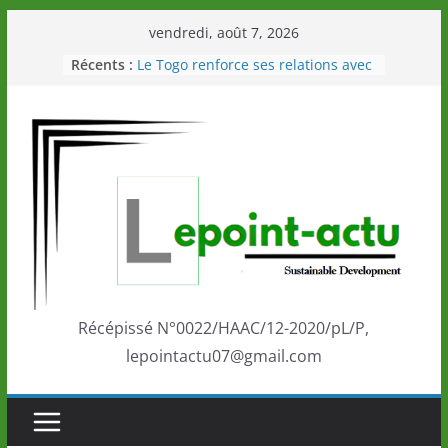
Passer
vendredi, août 7, 2026
au
Récents :
Le Togo renforce ses relations avec
contenu
le Commonwealth Sport
Le Renard de nouveau à la tête des
Éléphants en Côte d’Ivoire
LOTO DETENTE”, un nouveau tirage
de la LONATO dès le 02 août 2026
Depuis Glasgow, une Nouvelle
marque de confiance au Togo sur
la scène internationale au-delà des
performances de ses athlètes
Togo: Que retenir de la politique
éducation et de l’ambition de
développement?
Récépissé N°0022/HAAC/12-2020/pL/P,
lepointactu07@gmail.com