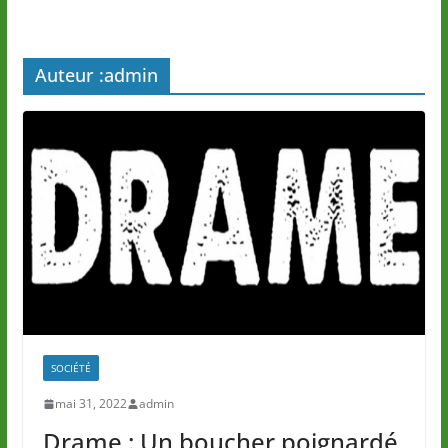
Auteur :
admin
SOCIÉTÉ
mai 31, 2022
admin
Drame : Un boucher poignardé