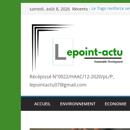
Passer
Récents :
Le Togo renforce se
samedi, août 8, 2026
au
le Commonwealth S
Le Renard de nouvea
contenu
Éléphants en Côte d
LOTO DETENTE”, un
de la LONATO dès l
Depuis Glasgow, un
marque de confianc
la scène internatio
performances de se
Togo: Que retenir de
éducation et de l’a
Récépissé N°0022/HAAC/12-2020/pL/P,
développement?
lepointactu07@gmail.com
ACCUEIL
ENVIRONNEMENT
ECONOMIE