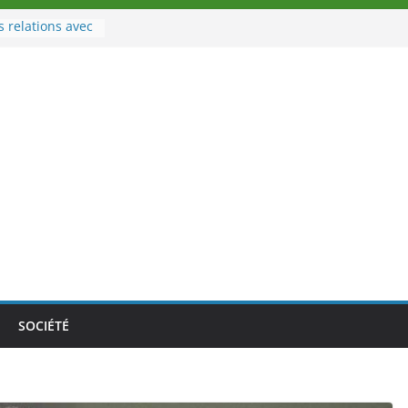
s relations avec
port
u à la tête des
’Ivoire
 nouveau tirage
e 02 août 2026
e Nouvelle
e au Togo sur
nale au-delà des
s athlètes
 la politique
mbition de
SOCIÉTÉ