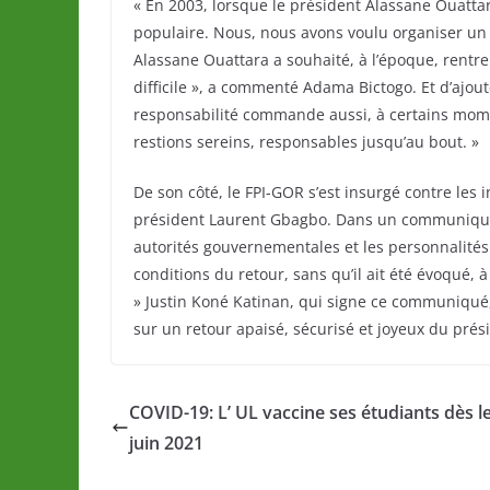
« En 2003, lorsque le président Alassane Ouattara 
populaire. Nous, nous avons voulu organiser un ac
Alassane Ouattara a souhaité, à l’époque, rentr
difficile », a commenté Adama Bictogo. Et d’ajoute
responsabilité commande aussi, à certains mome
restions sereins, responsables jusqu’au bout. »
De son côté, le FPI-GOR s’est insurgé contre les 
président Laurent Gbagbo. Dans un communiqué, 
autorités gouvernementales et les personnalités
conditions du retour, sans qu’il ait été évoqué,
» Justin Koné Katinan, qui signe ce communiqué
sur un retour apaisé, sécurisé et joyeux du pré
COVID-19: L’ UL vaccine ses étudiants dès l
juin 2021