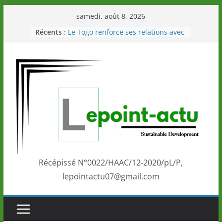
Passer
samedi, août 8, 2026
au
Récents :
Le Togo renforce ses relations avec
contenu
le Commonwealth Sport
Le Renard de nouveau à la tête des
Éléphants en Côte d’Ivoire
LOTO DETENTE”, un nouveau tirage
de la LONATO dès le 02 août 2026
Depuis Glasgow, une Nouvelle
marque de confiance au Togo sur
la scène internationale au-delà des
performances de ses athlètes
Togo: Que retenir de la politique
éducation et de l’ambition de
développement?
Récépissé N°0022/HAAC/12-2020/pL/P,
lepointactu07@gmail.com