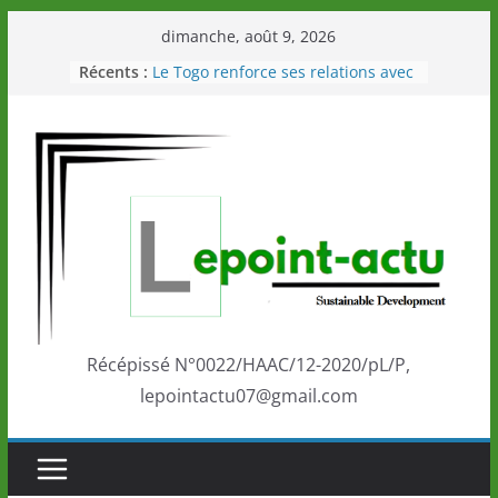
Passer
dimanche, août 9, 2026
au
Récents :
Le Togo renforce ses relations avec
contenu
le Commonwealth Sport
Le Renard de nouveau à la tête des
Éléphants en Côte d’Ivoire
LOTO DETENTE”, un nouveau tirage
de la LONATO dès le 02 août 2026
Depuis Glasgow, une Nouvelle
marque de confiance au Togo sur
la scène internationale au-delà des
performances de ses athlètes
Togo: Que retenir de la politique
éducation et de l’ambition de
développement?
Récépissé N°0022/HAAC/12-2020/pL/P,
lepointactu07@gmail.com