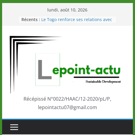
Passer
lundi, août 10, 2026
au
Récents :
Le Togo renforce ses relations avec
contenu
le Commonwealth Sport
Le Renard de nouveau à la tête des
Éléphants en Côte d’Ivoire
LOTO DETENTE”, un nouveau tirage
de la LONATO dès le 02 août 2026
Depuis Glasgow, une Nouvelle
marque de confiance au Togo sur
la scène internationale au-delà des
performances de ses athlètes
Togo: Que retenir de la politique
éducation et de l’ambition de
développement?
Récépissé N°0022/HAAC/12-2020/pL/P,
lepointactu07@gmail.com