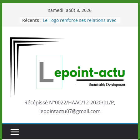
Passer
samedi, août 8, 2026
au
Récents :
Le Togo renforce ses relations avec
contenu
le Commonwealth Sport
Le Renard de nouveau à la tête des
Éléphants en Côte d’Ivoire
LOTO DETENTE”, un nouveau tirage
de la LONATO dès le 02 août 2026
Depuis Glasgow, une Nouvelle
marque de confiance au Togo sur
la scène internationale au-delà des
performances de ses athlètes
Togo: Que retenir de la politique
éducation et de l’ambition de
développement?
Récépissé N°0022/HAAC/12-2020/pL/P,
lepointactu07@gmail.com