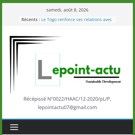
Passer
samedi, août 8, 2026
au
Récents :
Le Togo renforce ses relations avec
contenu
le Commonwealth Sport
Le Renard de nouveau à la tête des
Éléphants en Côte d’Ivoire
LOTO DETENTE”, un nouveau tirage
de la LONATO dès le 02 août 2026
Depuis Glasgow, une Nouvelle
marque de confiance au Togo sur
la scène internationale au-delà des
performances de ses athlètes
Togo: Que retenir de la politique
éducation et de l’ambition de
développement?
Récépissé N°0022/HAAC/12-2020/pL/P,
lepointactu07@gmail.com