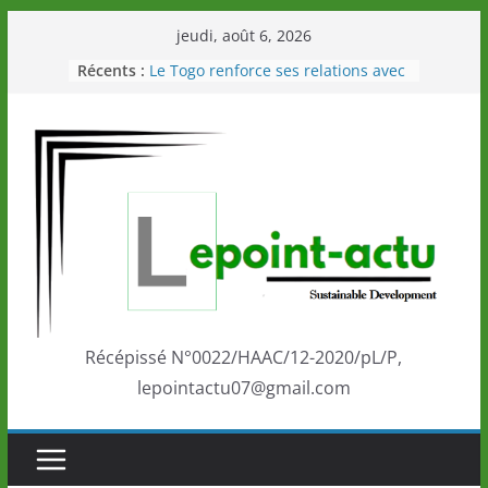
Passer
jeudi, août 6, 2026
au
Récents :
Le Togo renforce ses relations avec
contenu
le Commonwealth Sport
Le Renard de nouveau à la tête des
Éléphants en Côte d’Ivoire
LOTO DETENTE”, un nouveau tirage
de la LONATO dès le 02 août 2026
Depuis Glasgow, une Nouvelle
marque de confiance au Togo sur
la scène internationale au-delà des
performances de ses athlètes
Togo: Que retenir de la politique
éducation et de l’ambition de
développement?
Récépissé N°0022/HAAC/12-2020/pL/P,
lepointactu07@gmail.com