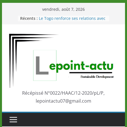
Passer
vendredi, août 7, 2026
au
Récents :
Le Togo renforce ses relations avec
contenu
le Commonwealth Sport
Le Renard de nouveau à la tête des
Éléphants en Côte d’Ivoire
LOTO DETENTE”, un nouveau tirage
de la LONATO dès le 02 août 2026
Depuis Glasgow, une Nouvelle
marque de confiance au Togo sur
la scène internationale au-delà des
performances de ses athlètes
Togo: Que retenir de la politique
éducation et de l’ambition de
développement?
Récépissé N°0022/HAAC/12-2020/pL/P,
lepointactu07@gmail.com