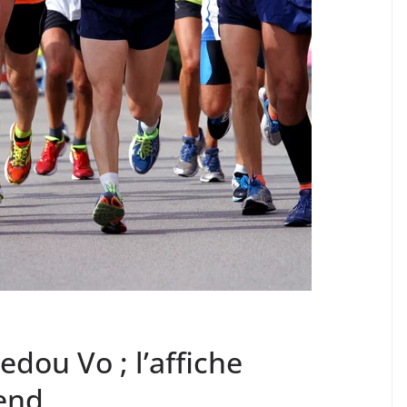
dou Vo ; l’affiche
end