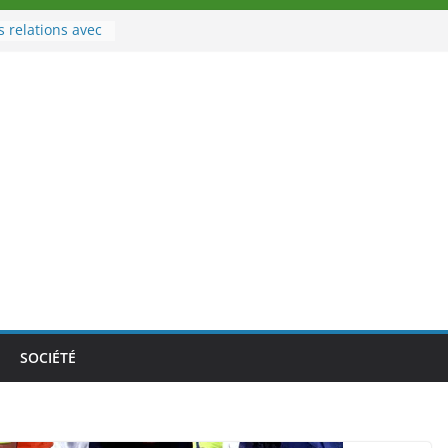
s relations avec
port
u à la tête des
’Ivoire
 nouveau tirage
e 02 août 2026
e Nouvelle
e au Togo sur
nale au-delà des
s athlètes
 la politique
mbition de
SOCIÉTÉ