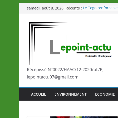
Passer
Récents :
Le Togo renforce se
samedi, août 8, 2026
au
le Commonwealth S
Le Renard de nouvea
contenu
Éléphants en Côte d
LOTO DETENTE”, un
de la LONATO dès l
Depuis Glasgow, un
marque de confianc
la scène internatio
performances de se
Togo: Que retenir de
éducation et de l’a
Récépissé N°0022/HAAC/12-2020/pL/P,
développement?
lepointactu07@gmail.com
ACCUEIL
ENVIRONNEMENT
ECONOMIE