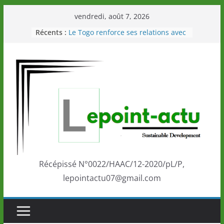
Passer
vendredi, août 7, 2026
au
Récents :
Le Togo renforce ses relations avec
contenu
le Commonwealth Sport
Le Renard de nouveau à la tête des
Éléphants en Côte d’Ivoire
LOTO DETENTE”, un nouveau tirage
de la LONATO dès le 02 août 2026
Depuis Glasgow, une Nouvelle
marque de confiance au Togo sur
la scène internationale au-delà des
performances de ses athlètes
Togo: Que retenir de la politique
éducation et de l’ambition de
développement?
Récépissé N°0022/HAAC/12-2020/pL/P,
lepointactu07@gmail.com