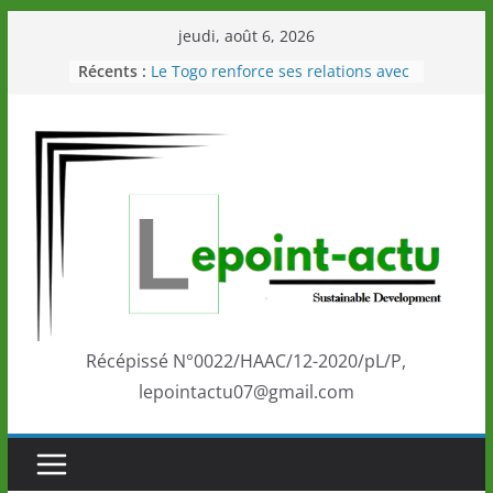
Passer
jeudi, août 6, 2026
au
Récents :
Le Togo renforce ses relations avec
contenu
le Commonwealth Sport
Le Renard de nouveau à la tête des
Éléphants en Côte d’Ivoire
LOTO DETENTE”, un nouveau tirage
de la LONATO dès le 02 août 2026
Depuis Glasgow, une Nouvelle
marque de confiance au Togo sur
la scène internationale au-delà des
performances de ses athlètes
Togo: Que retenir de la politique
éducation et de l’ambition de
développement?
Récépissé N°0022/HAAC/12-2020/pL/P,
lepointactu07@gmail.com