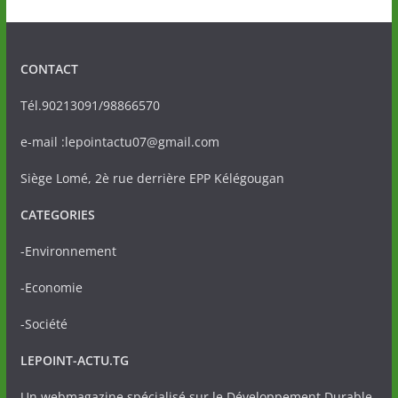
CONTACT
Tél.90213091/98866570
e-mail :lepointactu07@gmail.com
Siège Lomé, 2è rue derrière EPP Kélégougan
CATEGORIES
-Environnement
-Economie
-Société
LEPOINT-ACTU.TG
Un webmagazine spécialisé sur le Développement Durable,