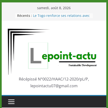
Passer
samedi, août 8, 2026
au
Récents :
Le Togo renforce ses relations avec
contenu
le Commonwealth Sport
Le Renard de nouveau à la tête des
Éléphants en Côte d’Ivoire
LOTO DETENTE”, un nouveau tirage
de la LONATO dès le 02 août 2026
Depuis Glasgow, une Nouvelle
marque de confiance au Togo sur
la scène internationale au-delà des
performances de ses athlètes
Togo: Que retenir de la politique
éducation et de l’ambition de
développement?
Récépissé N°0022/HAAC/12-2020/pL/P,
lepointactu07@gmail.com