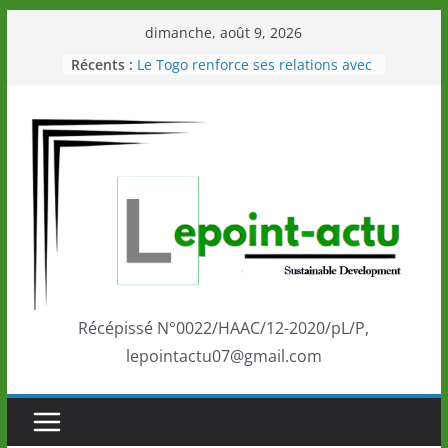
Passer
dimanche, août 9, 2026
au
Récents :
Le Togo renforce ses relations avec
contenu
le Commonwealth Sport
Le Renard de nouveau à la tête des
Éléphants en Côte d’Ivoire
LOTO DETENTE”, un nouveau tirage
de la LONATO dès le 02 août 2026
Depuis Glasgow, une Nouvelle
marque de confiance au Togo sur
la scène internationale au-delà des
performances de ses athlètes
Togo: Que retenir de la politique
éducation et de l’ambition de
développement?
Récépissé N°0022/HAAC/12-2020/pL/P,
lepointactu07@gmail.com