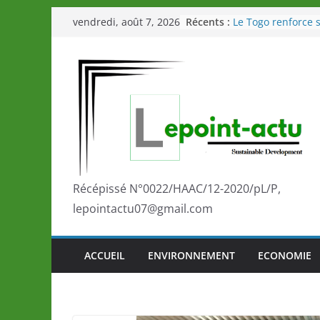
Passer
Récents :
Le Togo renforce s
vendredi, août 7, 2026
au
le Commonwealth
Le Renard de nouv
contenu
Éléphants en Côte 
LOTO DETENTE”, u
de la LONATO dès 
Depuis Glasgow, 
marque de confia
la scène internati
performances de s
Togo: Que retenir 
éducation et de l’
Récépissé N°0022/HAAC/12-2020/pL/P,
développement?
lepointactu07@gmail.com
ACCUEIL
ENVIRONNEMENT
ECONOMIE