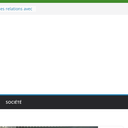
es relations avec
 Sport
eau à la tête des
d’Ivoire
n nouveau tirage
le 02 août 2026
une Nouvelle
nce au Togo sur
onale au-delà des
es athlètes
de la politique
ambition de
SOCIÉTÉ