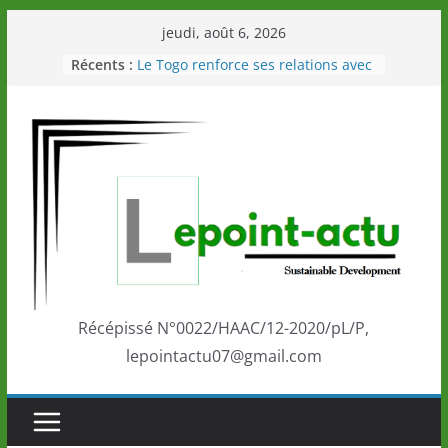
Passer
jeudi, août 6, 2026
au
Récents :
Le Togo renforce ses relations avec
contenu
le Commonwealth Sport
Le Renard de nouveau à la tête des
Éléphants en Côte d’Ivoire
LOTO DETENTE”, un nouveau tirage
de la LONATO dès le 02 août 2026
Depuis Glasgow, une Nouvelle
marque de confiance au Togo sur
la scène internationale au-delà des
performances de ses athlètes
Togo: Que retenir de la politique
éducation et de l’ambition de
développement?
Récépissé N°0022/HAAC/12-2020/pL/P,
lepointactu07@gmail.com