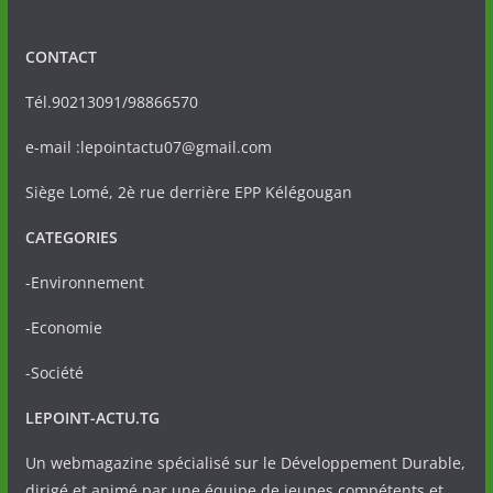
CONTACT
Tél.90213091/98866570
e-mail :lepointactu07@gmail.com
Siège Lomé, 2è rue derrière EPP Kélégougan
CATEGORIES
-Environnement
-Economie
-Société
LEPOINT-ACTU.TG
Un webmagazine spécialisé sur le Développement Durable,
dirigé et animé par une équipe de jeunes compétents et