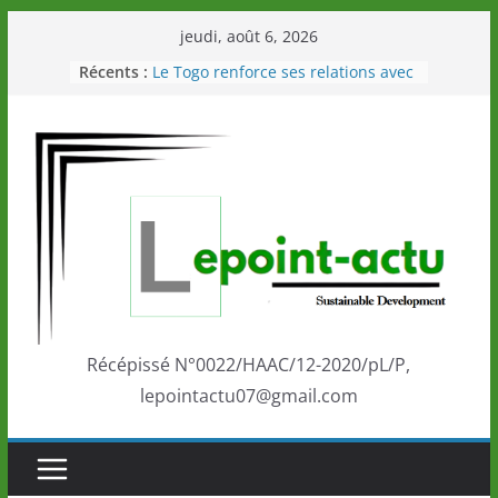
Passer
jeudi, août 6, 2026
au
Récents :
Le Togo renforce ses relations avec
contenu
le Commonwealth Sport
Le Renard de nouveau à la tête des
Éléphants en Côte d’Ivoire
LOTO DETENTE”, un nouveau tirage
de la LONATO dès le 02 août 2026
Depuis Glasgow, une Nouvelle
marque de confiance au Togo sur
la scène internationale au-delà des
performances de ses athlètes
Togo: Que retenir de la politique
éducation et de l’ambition de
développement?
Récépissé N°0022/HAAC/12-2020/pL/P,
lepointactu07@gmail.com