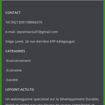
CONTACT
Tél.90213091/98866570
e-mail :lepointactu07@gmail.com
Siège Lomé, 2è rue derrière EPP Kélégougan
CATEGORIES
-Environnement
-Economie
-Société
LEPOINT-ACTU.TG
Un webmagazine spécialisé sur le Développement Durable,
dirigé et animé par une équipe de jeunes compétents et