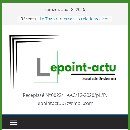
Passer
samedi, août 8, 2026
au
Récents :
Le Togo renforce ses relations avec
contenu
le Commonwealth Sport
Le Renard de nouveau à la tête des
Éléphants en Côte d’Ivoire
LOTO DETENTE”, un nouveau tirage
de la LONATO dès le 02 août 2026
Depuis Glasgow, une Nouvelle
marque de confiance au Togo sur
la scène internationale au-delà des
performances de ses athlètes
Togo: Que retenir de la politique
éducation et de l’ambition de
développement?
Récépissé N°0022/HAAC/12-2020/pL/P,
lepointactu07@gmail.com