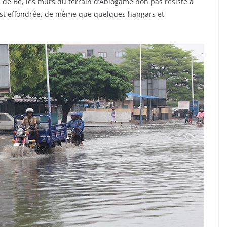
re de Bè, les murs du terrain d’Ablogamé non pas résisté à
s’est effondrée, de même que quelques hangars et