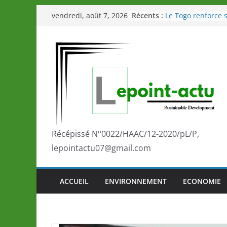
Passer
Récents :
Le Togo renforce s
vendredi, août 7, 2026
au
le Commonwealth
Le Renard de nouv
contenu
Éléphants en Côte 
LOTO DETENTE”, u
de la LONATO dès 
Depuis Glasgow, 
marque de confia
la scène internati
performances de s
Togo: Que retenir 
éducation et de l’
Récépissé N°0022/HAAC/12-2020/pL/P,
développement?
lepointactu07@gmail.com
ACCUEIL
ENVIRONNEMENT
ECONOMIE