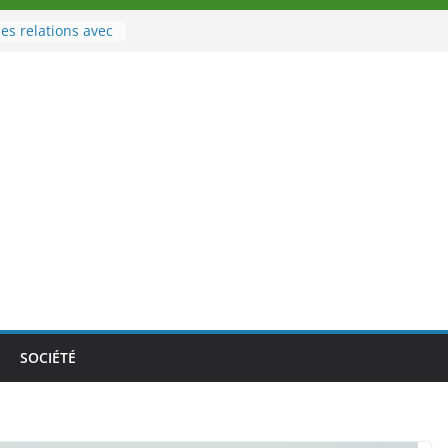
es relations avec
 Sport
eau à la tête des
d’Ivoire
n nouveau tirage
le 02 août 2026
une Nouvelle
nce au Togo sur
onale au-delà des
es athlètes
de la politique
ambition de
SOCIÉTÉ