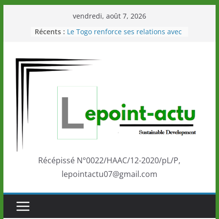
Passer
vendredi, août 7, 2026
au
Récents :
Le Togo renforce ses relations avec
contenu
le Commonwealth Sport
Le Renard de nouveau à la tête des
Éléphants en Côte d’Ivoire
LOTO DETENTE”, un nouveau tirage
de la LONATO dès le 02 août 2026
Depuis Glasgow, une Nouvelle
marque de confiance au Togo sur
la scène internationale au-delà des
performances de ses athlètes
Togo: Que retenir de la politique
éducation et de l’ambition de
développement?
Récépissé N°0022/HAAC/12-2020/pL/P,
lepointactu07@gmail.com