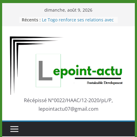
Passer
dimanche, août 9, 2026
au
Récents :
Le Togo renforce ses relations avec
contenu
le Commonwealth Sport
Le Renard de nouveau à la tête des
Éléphants en Côte d’Ivoire
LOTO DETENTE”, un nouveau tirage
de la LONATO dès le 02 août 2026
Depuis Glasgow, une Nouvelle
marque de confiance au Togo sur
la scène internationale au-delà des
performances de ses athlètes
Togo: Que retenir de la politique
éducation et de l’ambition de
développement?
Récépissé N°0022/HAAC/12-2020/pL/P,
lepointactu07@gmail.com