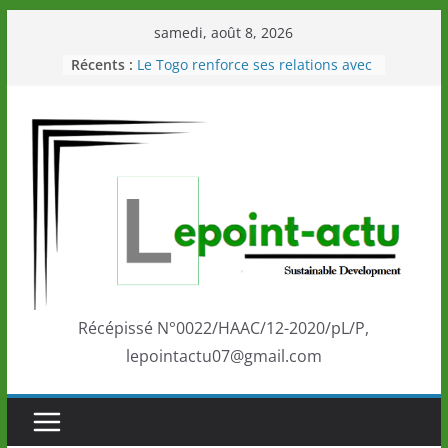
Passer
samedi, août 8, 2026
au
Récents :
Le Togo renforce ses relations avec
contenu
le Commonwealth Sport
Le Renard de nouveau à la tête des
Éléphants en Côte d’Ivoire
LOTO DETENTE”, un nouveau tirage
de la LONATO dès le 02 août 2026
Depuis Glasgow, une Nouvelle
marque de confiance au Togo sur
la scène internationale au-delà des
performances de ses athlètes
Togo: Que retenir de la politique
éducation et de l’ambition de
développement?
Récépissé N°0022/HAAC/12-2020/pL/P,
lepointactu07@gmail.com