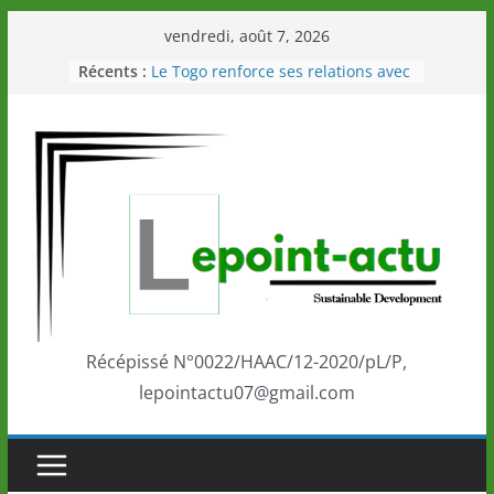
Passer
vendredi, août 7, 2026
au
Récents :
Le Togo renforce ses relations avec
contenu
le Commonwealth Sport
Le Renard de nouveau à la tête des
Éléphants en Côte d’Ivoire
LOTO DETENTE”, un nouveau tirage
de la LONATO dès le 02 août 2026
Depuis Glasgow, une Nouvelle
marque de confiance au Togo sur
la scène internationale au-delà des
performances de ses athlètes
Togo: Que retenir de la politique
éducation et de l’ambition de
développement?
Récépissé N°0022/HAAC/12-2020/pL/P,
lepointactu07@gmail.com