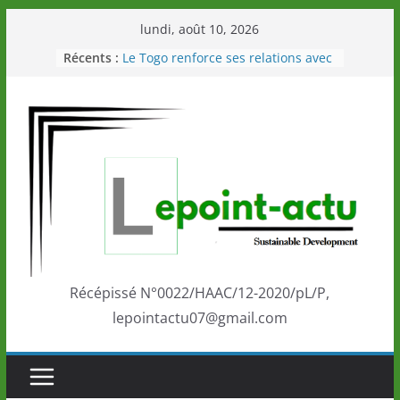
Passer
lundi, août 10, 2026
au
Récents :
Le Togo renforce ses relations avec
contenu
le Commonwealth Sport
Le Renard de nouveau à la tête des
Éléphants en Côte d’Ivoire
LOTO DETENTE”, un nouveau tirage
de la LONATO dès le 02 août 2026
Depuis Glasgow, une Nouvelle
marque de confiance au Togo sur
la scène internationale au-delà des
performances de ses athlètes
Togo: Que retenir de la politique
éducation et de l’ambition de
développement?
Récépissé N°0022/HAAC/12-2020/pL/P,
lepointactu07@gmail.com