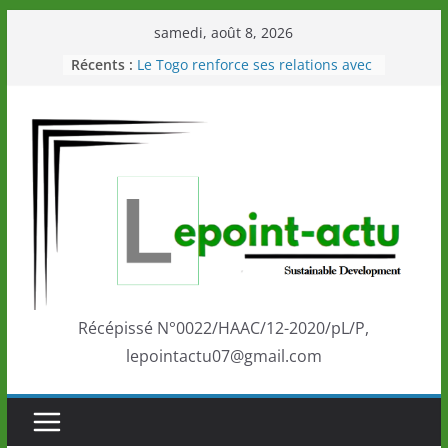
Passer
samedi, août 8, 2026
au
Récents :
Le Togo renforce ses relations avec
contenu
le Commonwealth Sport
Le Renard de nouveau à la tête des
Éléphants en Côte d’Ivoire
LOTO DETENTE”, un nouveau tirage
de la LONATO dès le 02 août 2026
Depuis Glasgow, une Nouvelle
marque de confiance au Togo sur
la scène internationale au-delà des
performances de ses athlètes
Togo: Que retenir de la politique
éducation et de l’ambition de
développement?
Récépissé N°0022/HAAC/12-2020/pL/P,
lepointactu07@gmail.com