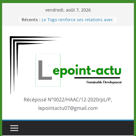
Passer
vendredi, août 7, 2026
au
Récents :
Le Togo renforce ses relations avec
contenu
le Commonwealth Sport
Le Renard de nouveau à la tête des
Éléphants en Côte d’Ivoire
LOTO DETENTE”, un nouveau tirage
de la LONATO dès le 02 août 2026
Depuis Glasgow, une Nouvelle
marque de confiance au Togo sur
la scène internationale au-delà des
performances de ses athlètes
Togo: Que retenir de la politique
éducation et de l’ambition de
développement?
Récépissé N°0022/HAAC/12-2020/pL/P,
lepointactu07@gmail.com