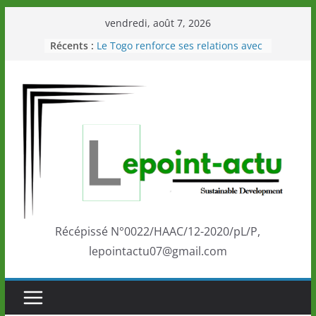
Passer
vendredi, août 7, 2026
au
Récents :
Le Togo renforce ses relations avec
contenu
le Commonwealth Sport
Le Renard de nouveau à la tête des
Éléphants en Côte d’Ivoire
LOTO DETENTE”, un nouveau tirage
de la LONATO dès le 02 août 2026
Depuis Glasgow, une Nouvelle
marque de confiance au Togo sur
la scène internationale au-delà des
performances de ses athlètes
Togo: Que retenir de la politique
éducation et de l’ambition de
développement?
Récépissé N°0022/HAAC/12-2020/pL/P,
lepointactu07@gmail.com