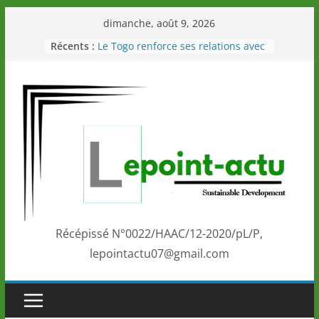
Passer
dimanche, août 9, 2026
au
Récents :
Le Togo renforce ses relations avec
contenu
le Commonwealth Sport
Le Renard de nouveau à la tête des
Éléphants en Côte d’Ivoire
LOTO DETENTE”, un nouveau tirage
de la LONATO dès le 02 août 2026
Depuis Glasgow, une Nouvelle
marque de confiance au Togo sur
la scène internationale au-delà des
performances de ses athlètes
Togo: Que retenir de la politique
éducation et de l’ambition de
développement?
Récépissé N°0022/HAAC/12-2020/pL/P,
lepointactu07@gmail.com