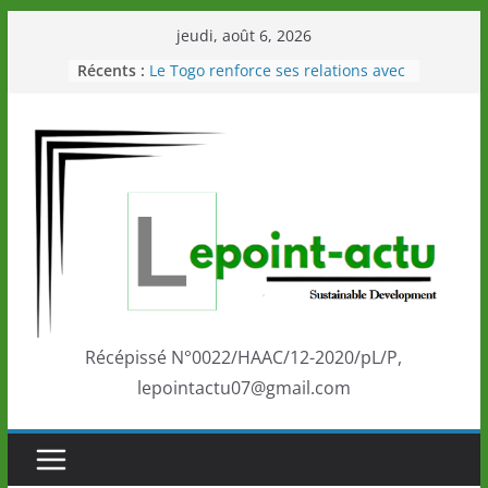
Passer
jeudi, août 6, 2026
au
Récents :
Le Togo renforce ses relations avec
contenu
le Commonwealth Sport
Le Renard de nouveau à la tête des
Éléphants en Côte d’Ivoire
LOTO DETENTE”, un nouveau tirage
de la LONATO dès le 02 août 2026
Depuis Glasgow, une Nouvelle
marque de confiance au Togo sur
la scène internationale au-delà des
performances de ses athlètes
Togo: Que retenir de la politique
éducation et de l’ambition de
développement?
Récépissé N°0022/HAAC/12-2020/pL/P,
lepointactu07@gmail.com