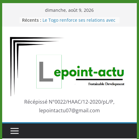
Passer
dimanche, août 9, 2026
au
Récents :
Le Togo renforce ses relations avec
contenu
le Commonwealth Sport
Le Renard de nouveau à la tête des
Éléphants en Côte d’Ivoire
LOTO DETENTE”, un nouveau tirage
de la LONATO dès le 02 août 2026
Depuis Glasgow, une Nouvelle
marque de confiance au Togo sur
la scène internationale au-delà des
performances de ses athlètes
Togo: Que retenir de la politique
éducation et de l’ambition de
développement?
Récépissé N°0022/HAAC/12-2020/pL/P,
lepointactu07@gmail.com