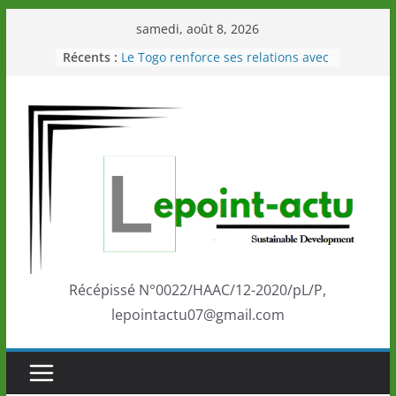
Passer
samedi, août 8, 2026
au
Récents :
Le Togo renforce ses relations avec
contenu
le Commonwealth Sport
Le Renard de nouveau à la tête des
Éléphants en Côte d’Ivoire
LOTO DETENTE”, un nouveau tirage
de la LONATO dès le 02 août 2026
Depuis Glasgow, une Nouvelle
marque de confiance au Togo sur
la scène internationale au-delà des
performances de ses athlètes
Togo: Que retenir de la politique
éducation et de l’ambition de
développement?
Récépissé N°0022/HAAC/12-2020/pL/P,
lepointactu07@gmail.com