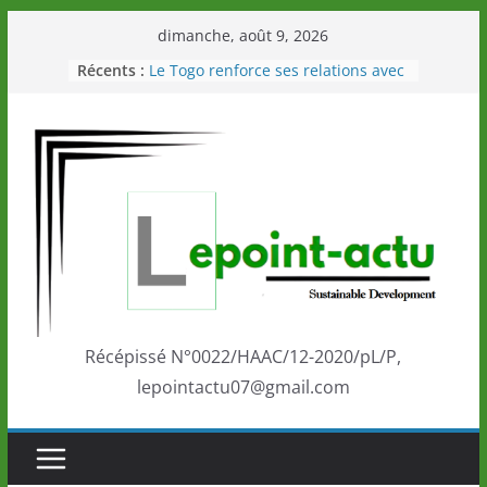
Passer
dimanche, août 9, 2026
au
Récents :
Le Togo renforce ses relations avec
contenu
le Commonwealth Sport
Le Renard de nouveau à la tête des
Éléphants en Côte d’Ivoire
LOTO DETENTE”, un nouveau tirage
de la LONATO dès le 02 août 2026
Depuis Glasgow, une Nouvelle
marque de confiance au Togo sur
la scène internationale au-delà des
performances de ses athlètes
Togo: Que retenir de la politique
éducation et de l’ambition de
développement?
Récépissé N°0022/HAAC/12-2020/pL/P,
lepointactu07@gmail.com