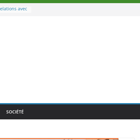
elations avec
rt
à la tête des
oire
ouveau tirage
02 août 2026
Nouvelle
au Togo sur
le au-delà des
athlètes
a politique
ition de
SOCIÉTÉ