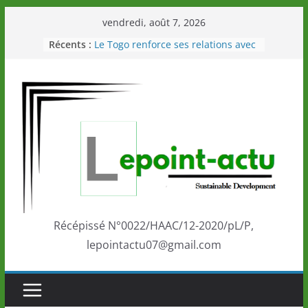
Passer
vendredi, août 7, 2026
au
Récents :
Le Togo renforce ses relations avec
contenu
le Commonwealth Sport
Le Renard de nouveau à la tête des
Éléphants en Côte d’Ivoire
LOTO DETENTE”, un nouveau tirage
de la LONATO dès le 02 août 2026
Depuis Glasgow, une Nouvelle
marque de confiance au Togo sur
la scène internationale au-delà des
performances de ses athlètes
Togo: Que retenir de la politique
éducation et de l’ambition de
développement?
Récépissé N°0022/HAAC/12-2020/pL/P,
lepointactu07@gmail.com