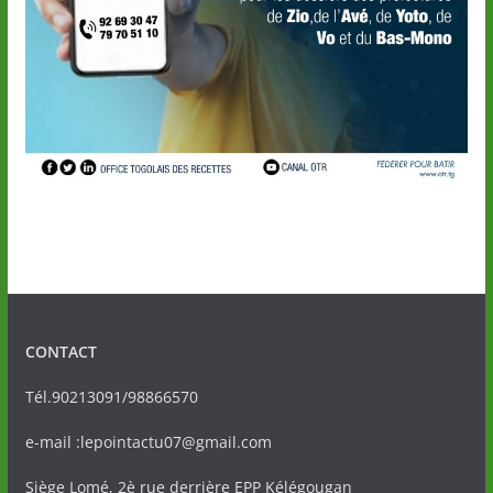
CONTACT
Tél.90213091/98866570
e-mail :lepointactu07@gmail.com
Siège Lomé, 2è rue derrière EPP Kélégougan