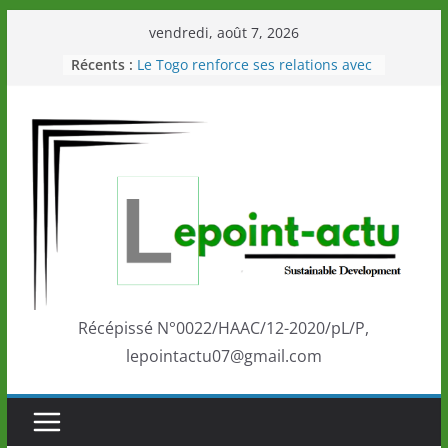
Passer
vendredi, août 7, 2026
au
Récents :
Le Togo renforce ses relations avec
contenu
le Commonwealth Sport
Le Renard de nouveau à la tête des
Éléphants en Côte d’Ivoire
LOTO DETENTE”, un nouveau tirage
de la LONATO dès le 02 août 2026
Depuis Glasgow, une Nouvelle
marque de confiance au Togo sur
la scène internationale au-delà des
performances de ses athlètes
Togo: Que retenir de la politique
éducation et de l’ambition de
développement?
Récépissé N°0022/HAAC/12-2020/pL/P,
lepointactu07@gmail.com