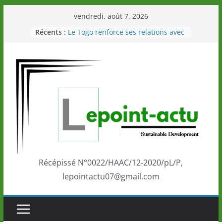
Passer
vendredi, août 7, 2026
au
Récents :
Le Togo renforce ses relations avec
contenu
le Commonwealth Sport
Le Renard de nouveau à la tête des
Éléphants en Côte d’Ivoire
LOTO DETENTE”, un nouveau tirage
de la LONATO dès le 02 août 2026
Depuis Glasgow, une Nouvelle
marque de confiance au Togo sur
la scène internationale au-delà des
performances de ses athlètes
Togo: Que retenir de la politique
éducation et de l’ambition de
développement?
Récépissé N°0022/HAAC/12-2020/pL/P,
lepointactu07@gmail.com