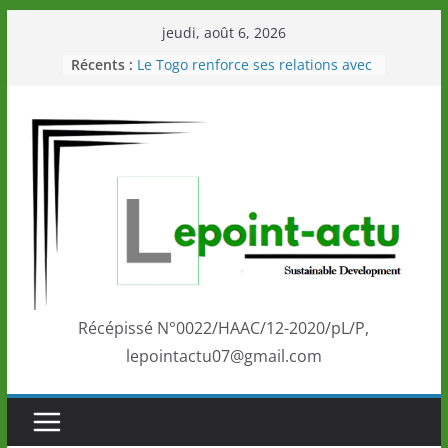
Passer
jeudi, août 6, 2026
au
Récents :
Le Togo renforce ses relations avec
contenu
le Commonwealth Sport
Le Renard de nouveau à la tête des
Éléphants en Côte d’Ivoire
LOTO DETENTE”, un nouveau tirage
de la LONATO dès le 02 août 2026
Depuis Glasgow, une Nouvelle
marque de confiance au Togo sur
la scène internationale au-delà des
performances de ses athlètes
Togo: Que retenir de la politique
éducation et de l’ambition de
développement?
Récépissé N°0022/HAAC/12-2020/pL/P,
lepointactu07@gmail.com