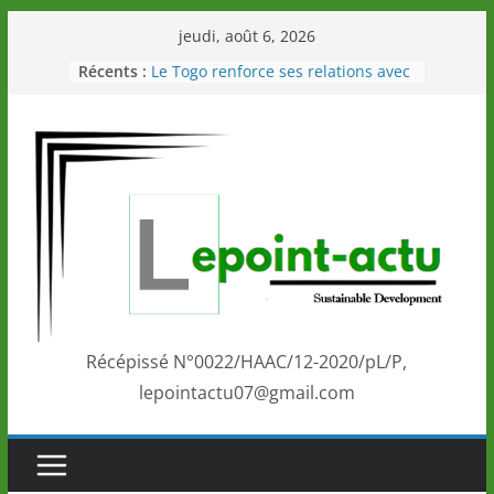
Passer
jeudi, août 6, 2026
au
Récents :
Le Togo renforce ses relations avec
contenu
le Commonwealth Sport
Le Renard de nouveau à la tête des
Éléphants en Côte d’Ivoire
LOTO DETENTE”, un nouveau tirage
de la LONATO dès le 02 août 2026
Depuis Glasgow, une Nouvelle
marque de confiance au Togo sur
la scène internationale au-delà des
performances de ses athlètes
Togo: Que retenir de la politique
éducation et de l’ambition de
développement?
Récépissé N°0022/HAAC/12-2020/pL/P,
lepointactu07@gmail.com