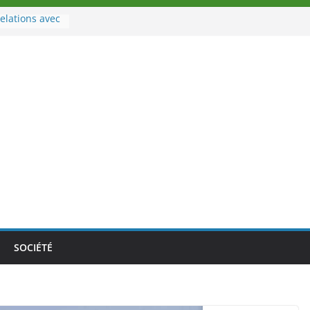
elations avec
rt
à la tête des
oire
ouveau tirage
02 août 2026
Nouvelle
au Togo sur
le au-delà des
athlètes
a politique
ition de
SOCIÉTÉ