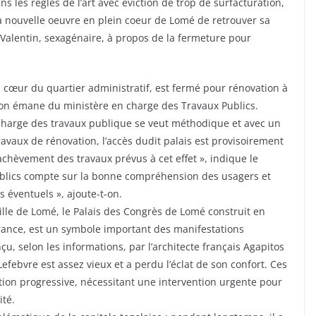
s les règles de l’art avec éviction de trop de surfacturation,
a nouvelle oeuvre en plein coeur de Lomé de retrouver sa
r Valentin, sexagénaire, à propos de la fermeture pour
u cœur du quartier administratif, est fermé pour rénovation à
tion émane du ministère en charge des Travaux Publics.
charge des travaux publique se veut méthodique et avec un
avaux de rénovation, l’accès dudit palais est provisoirement
achèvement des travaux prévus à cet effet », indique le
publics compte sur la bonne compréhension des usagers et
 éventuels », ajoute-t-on.
ville de Lomé, le Palais des Congrès de Lomé construit en
France, est un symbole important des manifestations
nçu, selon les informations, par l’architecte français Agapitos
Lefebvre est assez vieux et a perdu l’éclat de son confort. Ces
tion progressive, nécessitant une intervention urgente pour
ité.