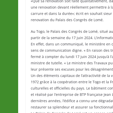
«Que sa rénovation soit faite qualitativement, dan
une renovation devant réellement permettre à l
carrure et dans la durée»; écrit en souhait sieu
renovation du Palais des Congrès de Lomé.
Au Togo, le Palais des Congrès de Lomé, situé a
partir de la semaine du 17 juin 2024. L’informa
En effet, dans un communiqué, le ministère en 
sens de communication digne. « En raison des tr
fermé à compter du lundi 17 juin 2024 jusqu’à l’
ministre de tutelle. « Le ministre des Travaux 
leur présente ses excuses pour les désagréments
Un des éléments capitaux de l’attractivité de la 
1972 grâce à la coopération entre le Togo et la 
culturelles et officielles du pays. Le bâtiment co
et réalisé par l’entreprise de BTP française Jean 
dernières années, l’édifice a connu une dégrada
restaurer sa splendeur et assurer sa fonctionnal