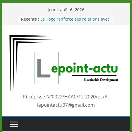
Passer
jeudi, août 6, 2026
au
Récents :
Le Togo renforce ses relations avec
contenu
le Commonwealth Sport
Le Renard de nouveau à la tête des
Éléphants en Côte d’Ivoire
LOTO DETENTE”, un nouveau tirage
de la LONATO dès le 02 août 2026
Depuis Glasgow, une Nouvelle
marque de confiance au Togo sur
la scène internationale au-delà des
performances de ses athlètes
Togo: Que retenir de la politique
éducation et de l’ambition de
développement?
Récépissé N°0022/HAAC/12-2020/pL/P,
lepointactu07@gmail.com