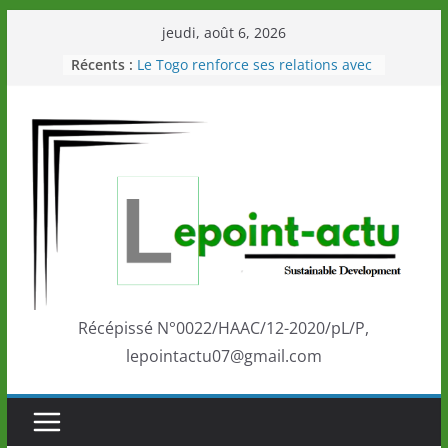
Passer
jeudi, août 6, 2026
au
Récents :
Le Togo renforce ses relations avec
contenu
le Commonwealth Sport
Le Renard de nouveau à la tête des
Éléphants en Côte d’Ivoire
LOTO DETENTE”, un nouveau tirage
de la LONATO dès le 02 août 2026
Depuis Glasgow, une Nouvelle
marque de confiance au Togo sur
la scène internationale au-delà des
performances de ses athlètes
Togo: Que retenir de la politique
éducation et de l’ambition de
développement?
Récépissé N°0022/HAAC/12-2020/pL/P,
lepointactu07@gmail.com