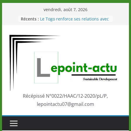
Passer
vendredi, août 7, 2026
au
Récents :
Le Togo renforce ses relations avec
contenu
le Commonwealth Sport
Le Renard de nouveau à la tête des
Éléphants en Côte d’Ivoire
LOTO DETENTE”, un nouveau tirage
de la LONATO dès le 02 août 2026
Depuis Glasgow, une Nouvelle
marque de confiance au Togo sur
la scène internationale au-delà des
performances de ses athlètes
Togo: Que retenir de la politique
éducation et de l’ambition de
développement?
Récépissé N°0022/HAAC/12-2020/pL/P,
lepointactu07@gmail.com