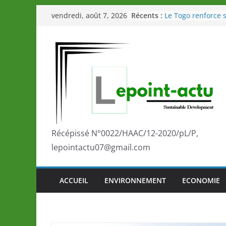
Passer
Récents :
Le Togo renforce s
vendredi, août 7, 2026
au
le Commonwealth
Le Renard de nouv
contenu
Éléphants en Côte 
LOTO DETENTE”, u
de la LONATO dès 
Depuis Glasgow, 
marque de confia
la scène internati
performances de s
Togo: Que retenir 
éducation et de l’
Récépissé N°0022/HAAC/12-2020/pL/P,
développement?
lepointactu07@gmail.com
ACCUEIL
ENVIRONNEMENT
ECONOMIE