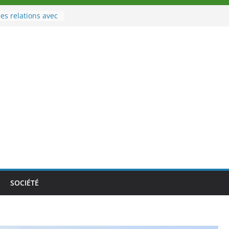
es relations avec
 Sport
eau à la tête des
d’Ivoire
n nouveau tirage
le 02 août 2026
une Nouvelle
nce au Togo sur
onale au-delà des
es athlètes
de la politique
ambition de
SOCIÉTÉ