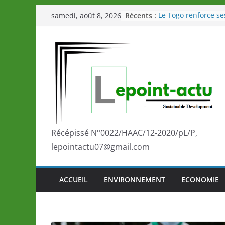
Passer
Récents :
Le Togo renforce se
samedi, août 8, 2026
au
le Commonwealth S
Le Renard de nouvea
contenu
Éléphants en Côte d
LOTO DETENTE”, un
de la LONATO dès l
Depuis Glasgow, un
marque de confianc
la scène internatio
performances de se
Togo: Que retenir de
éducation et de l’a
Récépissé N°0022/HAAC/12-2020/pL/P,
développement?
lepointactu07@gmail.com
ACCUEIL
ENVIRONNEMENT
ECONOMIE