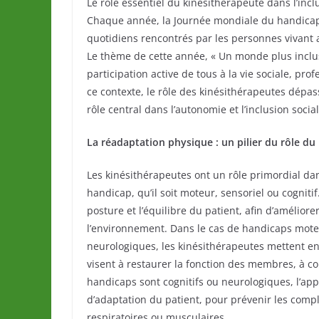
Le rôle essentiel du kinésithérapeute dans l’in
Chaque année, la Journée mondiale du handicap, 
quotidiens rencontrés par les personnes vivant 
Le thème de cette année, « Un monde plus inclusi
participation active de tous à la vie sociale, pro
ce contexte, le rôle des kinésithérapeutes dépa
rôle central dans l’autonomie et l’inclusion soc
La réadaptation physique : un pilier du rôle du
Les kinésithérapeutes ont un rôle primordial da
handicap, qu’il soit moteur, sensoriel ou cognitif.
posture et l’équilibre du patient, afin d’améliore
l’environnement. Dans le cas de handicaps mot
neurologiques, les kinésithérapeutes mettent e
visent à restaurer la fonction des membres, à cor
handicaps sont cognitifs ou neurologiques, l’ap
d’adaptation du patient, pour prévenir les compli
respiratoires ou musculaires.