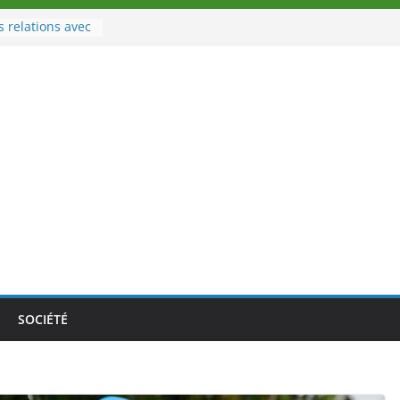
s relations avec
port
u à la tête des
’Ivoire
 nouveau tirage
e 02 août 2026
e Nouvelle
e au Togo sur
nale au-delà des
s athlètes
 la politique
mbition de
SOCIÉTÉ