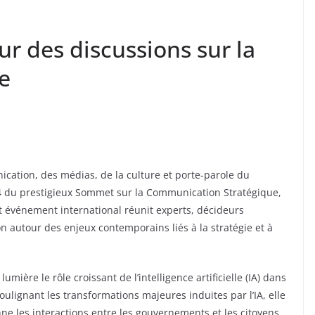
œur des discussions sur la
e
cation, des médias, de la culture et porte-parole du
24 du prestigieux Sommet sur la Communication Stratégique,
et événement international réunit experts, décideurs
n autour des enjeux contemporains liés à la stratégie et à
ière le rôle croissant de l’intelligence artificielle (IA) dans
lignant les transformations majeures induites par l’IA, elle
ne les interactions entre les gouvernements et les citoyens,