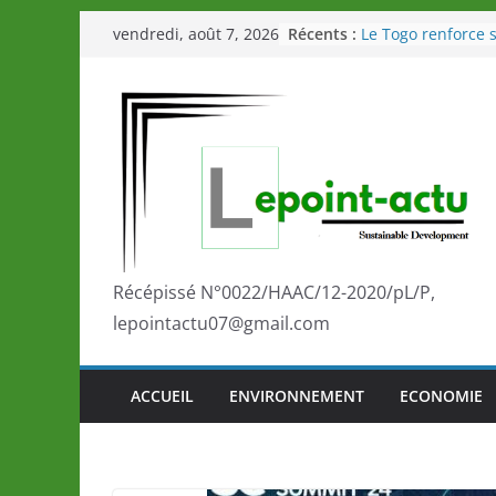
Passer
Récents :
Le Togo renforce s
vendredi, août 7, 2026
au
le Commonwealth
Le Renard de nouv
contenu
Éléphants en Côte 
LOTO DETENTE”, u
de la LONATO dès 
Depuis Glasgow, 
marque de confia
la scène internati
performances de s
Togo: Que retenir 
éducation et de l’
Récépissé N°0022/HAAC/12-2020/pL/P,
développement?
lepointactu07@gmail.com
ACCUEIL
ENVIRONNEMENT
ECONOMIE