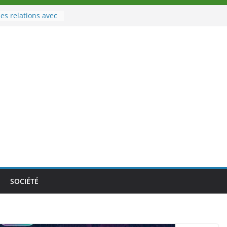
es relations avec
 Sport
eau à la tête des
d’Ivoire
n nouveau tirage
le 02 août 2026
une Nouvelle
nce au Togo sur
onale au-delà des
es athlètes
de la politique
ambition de
SOCIÉTÉ