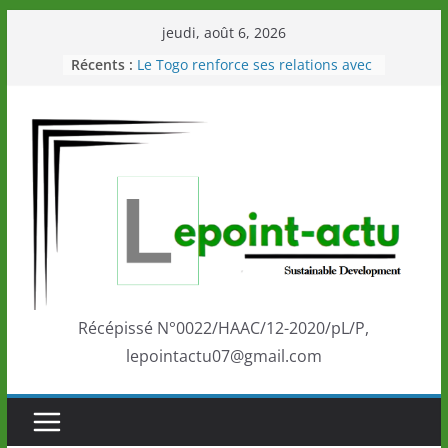
Passer
jeudi, août 6, 2026
au
Récents :
Le Togo renforce ses relations avec
contenu
le Commonwealth Sport
Le Renard de nouveau à la tête des
Éléphants en Côte d’Ivoire
LOTO DETENTE”, un nouveau tirage
de la LONATO dès le 02 août 2026
Depuis Glasgow, une Nouvelle
marque de confiance au Togo sur
la scène internationale au-delà des
performances de ses athlètes
Togo: Que retenir de la politique
éducation et de l’ambition de
développement?
Récépissé N°0022/HAAC/12-2020/pL/P,
lepointactu07@gmail.com