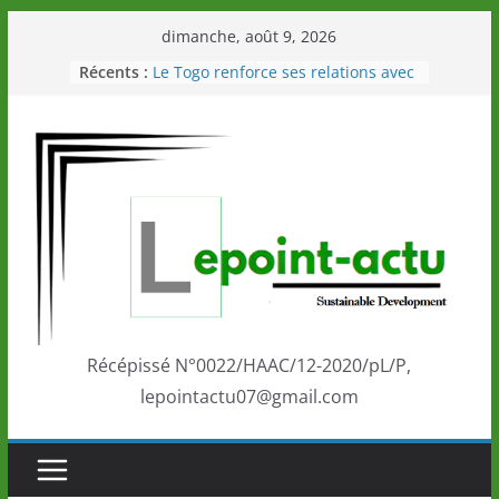
Passer
dimanche, août 9, 2026
au
Récents :
Le Togo renforce ses relations avec
contenu
le Commonwealth Sport
Le Renard de nouveau à la tête des
Éléphants en Côte d’Ivoire
LOTO DETENTE”, un nouveau tirage
de la LONATO dès le 02 août 2026
Depuis Glasgow, une Nouvelle
marque de confiance au Togo sur
la scène internationale au-delà des
performances de ses athlètes
Togo: Que retenir de la politique
éducation et de l’ambition de
développement?
Récépissé N°0022/HAAC/12-2020/pL/P,
lepointactu07@gmail.com