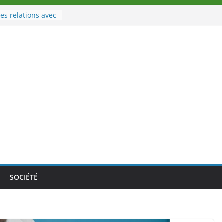
es relations avec
 Sport
eau à la tête des
d’Ivoire
n nouveau tirage
le 02 août 2026
une Nouvelle
nce au Togo sur
onale au-delà des
es athlètes
de la politique
ambition de
SOCIÉTÉ