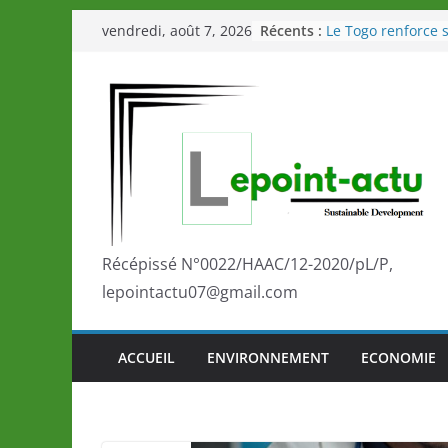
Passer
Récents :
Le Togo renforce s
vendredi, août 7, 2026
au
le Commonwealth
Le Renard de nouv
contenu
Éléphants en Côte 
LOTO DETENTE”, u
de la LONATO dès 
Depuis Glasgow, 
marque de confia
la scène internati
performances de s
Togo: Que retenir 
éducation et de l’
Récépissé N°0022/HAAC/12-2020/pL/P,
développement?
lepointactu07@gmail.com
ACCUEIL
ENVIRONNEMENT
ECONOMIE