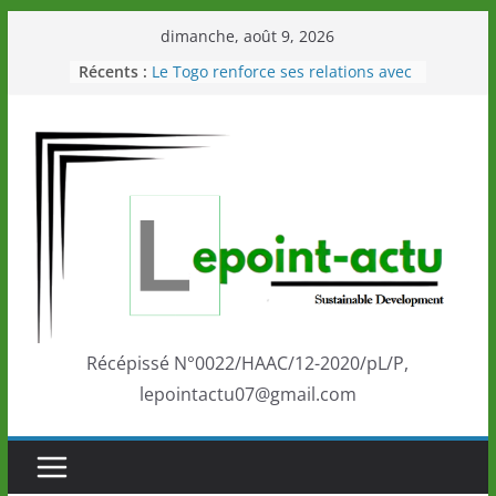
Passer
dimanche, août 9, 2026
au
Récents :
Le Togo renforce ses relations avec
contenu
le Commonwealth Sport
Le Renard de nouveau à la tête des
Éléphants en Côte d’Ivoire
LOTO DETENTE”, un nouveau tirage
de la LONATO dès le 02 août 2026
Depuis Glasgow, une Nouvelle
marque de confiance au Togo sur
la scène internationale au-delà des
performances de ses athlètes
Togo: Que retenir de la politique
éducation et de l’ambition de
développement?
Récépissé N°0022/HAAC/12-2020/pL/P,
lepointactu07@gmail.com