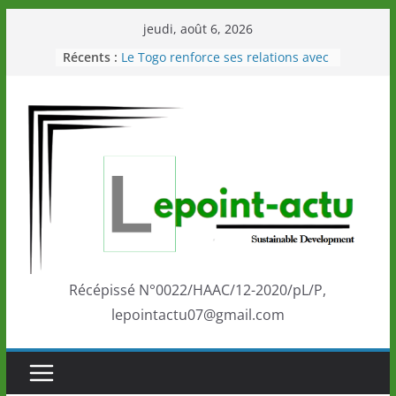
Passer
jeudi, août 6, 2026
au
Récents :
Le Togo renforce ses relations avec
contenu
le Commonwealth Sport
Le Renard de nouveau à la tête des
Éléphants en Côte d’Ivoire
LOTO DETENTE”, un nouveau tirage
de la LONATO dès le 02 août 2026
Depuis Glasgow, une Nouvelle
marque de confiance au Togo sur
la scène internationale au-delà des
performances de ses athlètes
Togo: Que retenir de la politique
éducation et de l’ambition de
développement?
Récépissé N°0022/HAAC/12-2020/pL/P,
lepointactu07@gmail.com